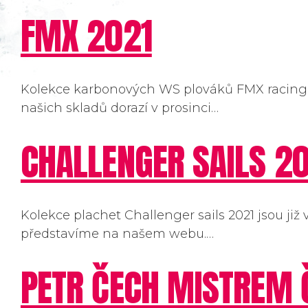
FMX 2021
Kolekce karbonových WS plováků FMX racing 2
našich skladů dorazí v prosinci…
CHALLENGER SAILS 2
Kolekce plachet Challenger sails 2021 jsou již 
představíme na našem webu.…
PETR ČECH MISTREM Č