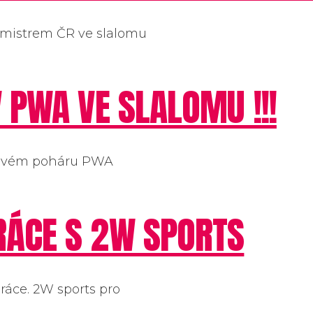
du mistrem ČR ve slalomu
 PWA VE SLALOMU !!!
ětovém poháru PWA
RÁCE S 2W SPORTS
práce. 2W sports pro