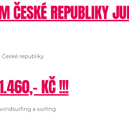
EM ČESKÉ REPUBLIKY J
 České republiky
460,- KČ !!!
windsurfing a surfing.