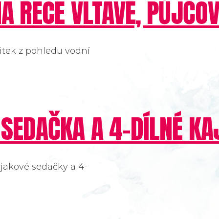
A ŘECE VLTAVĚ, PŮJČO
tek z pohledu vodní
 SEDAČKA A 4-DÍLNÉ K
jakové sedačky a 4-